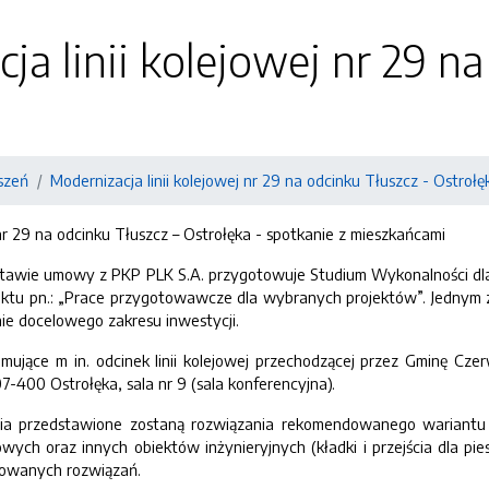
ja linii kolejowej nr 29 na
szeń
Modernizacja linii kolejowej nr 29 na odcinku Tłuszcz - Ostrołę
 nr 29 na odcinku Tłuszcz – Ostrołęka - spotkanie z mieszkańcami
stawie umowy z PKP PLK S.A. przygotowuje Studium Wykonalności dla z
ektu pn.: „Prace przygotowawcze dla wybranych projektów”. Jednym
ie docelowego zakresu inwestycji.
mujące m in. odcinek linii kolejowej przechodzącej przez Gminę Cze
07-400 Ostrołęka, sala nr 9 (sala konferencyjna).
nia przedstawione zostaną rozwiązania rekomendowanego wariantu 
ych oraz innych obiektów inżynieryjnych (kładki i przejścia dla pie
owanych rozwiązań.