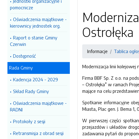
Jednostki organizacyjne i
pomocnicze
Modernizac
Oświadczenia majątkowe -
kierownicy jednostek org.
Ostrołęka
Raport o stanie Gminy
Czerwin
Informacje
Tablica ogło
Dostępność
Modernizacja linii kolejowej
Rada Gminy
Firma BBF Sp. Z o.o. na pod
Kadencja 2024 - 2029
– Ostrołęka” w ramach Proj
mające na celu przedstawien
Skład Rady Gminy
Spotkanie informacyjne obej
Oświadczenia majątkowe -
Miasta, Plac gen. J. Bema 1, 
RADNI
W pierwszej części spotka
Protokoły z sesji
przejazdów i układów drogow
Retransmisja z obrad sesji
zadawania pytań do propon