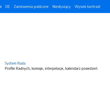
N
DE
Zamówienia publiczne
Niesłyszący
Wysoki kontrast
System Rada
Profile Radnych, komisje, interpelacje, kalendarz posiedzeń.