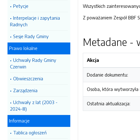
Petycje
Wszystkich zainteresowanyc
Z poważaniem Zespół BBF Sp
Interpelacje i zapytania
Radnych
Sesje Rady Gminy
Metadane - w
Prawo lokalne
Uchwały Rady Gminy
Akcja
Czerwin
Dodanie dokumentu:
Obwieszczenia
Osoba, która wytworzyła i
Zarządzenia
Uchwały z lat (2003 -
Ostatnia aktualizacja:
2024-III)
Informacje
Tablica ogłoszeń