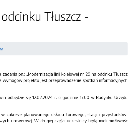
 odcinku Tłuszcz -
ka
adania pn.: „Modernizacja linii kolejowej nr 29 na odcinku Tłuszcz
 z wymogów projektu jest przeprowadzenie spotkań informacyjnych
rwin odbędzie się 12.02.2024 r. o godzinie 17.00 w Budynku Urzędu
w zakresie planowanego układu torowego, stacji i przystanków,
szych i rowerów). W drugiej części uczestnicy będą mieli możliwość