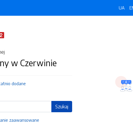
UA
E
nej
ny w Czerwinie
tatnio dodane
Szukaj
anie zaawansowane