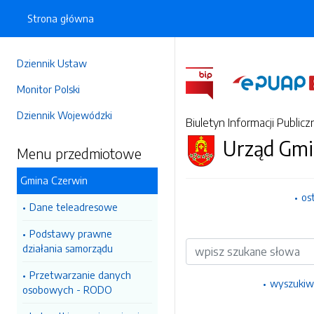
Strona główna
Dziennik Ustaw
Monitor Polski
Dziennik Wojewódzki
Biuletyn Informacji Publicz
Urząd Gmi
Menu przedmiotowe
Gmina Czerwin
os
Dane teleadresowe
Podstawy prawne
Wyszukiwarka
działania samorządu
Przetwarzanie danych
wyszukiw
osobowych - RODO