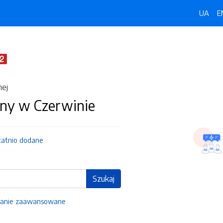
UA
E
nej
ny w Czerwinie
tatnio dodane
Szukaj
anie zaawansowane