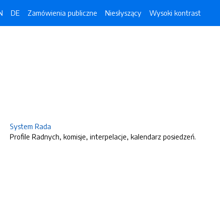
N
DE
Zamówienia publiczne
Niesłyszący
Wysoki kontrast
System Rada
Profile Radnych, komisje, interpelacje, kalendarz posiedzeń.