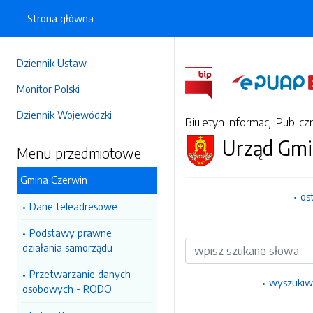
Strona główna
Dziennik Ustaw
Monitor Polski
Dziennik Wojewódzki
Biuletyn Informacji Publicz
Urząd Gmi
Menu przedmiotowe
Gmina Czerwin
os
Dane teleadresowe
Podstawy prawne
Wyszukiwarka
działania samorządu
Przetwarzanie danych
wyszukiw
osobowych - RODO