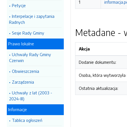
1
informacja.p
Petycje
Interpelacje i zapytania
Radnych
Metadane - w
Sesje Rady Gminy
Prawo lokalne
Akcja
Uchwały Rady Gminy
Czerwin
Dodanie dokumentu:
Obwieszczenia
Osoba, która wytworzyła i
Zarządzenia
Ostatnia aktualizacja:
Uchwały z lat (2003 -
2024-III)
Informacje
Tablica ogłoszeń