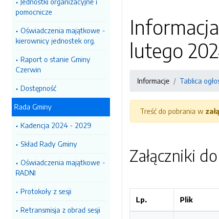
Jednostki organizacyjne i
pomocnicze
Informacja
Oświadczenia majątkowe -
kierownicy jednostek org.
lutego 202
Raport o stanie Gminy
Czerwin
Informacje
Tablica ogło
Dostępność
Rada Gminy
Treść do pobrania w
zał
Kadencja 2024 - 2029
Skład Rady Gminy
Załączniki d
Oświadczenia majątkowe -
RADNI
Protokoły z sesji
Lp.
Plik
Retransmisja z obrad sesji