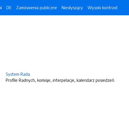
N
DE
Zamówienia publiczne
Niesłyszący
Wysoki kontrast
System Rada
Profile Radnych, komisje, interpelacje, kalendarz posiedzeń.