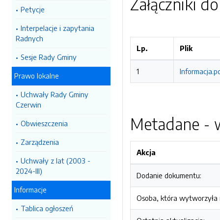
Załączniki d
Petycje
Interpelacje i zapytania
Radnych
Lp.
Plik
Sesje Rady Gminy
1
Informacja.p
Prawo lokalne
Uchwały Rady Gminy
Czerwin
Metadane - w
Obwieszczenia
Zarządzenia
Akcja
Uchwały z lat (2003 -
2024-III)
Dodanie dokumentu:
Informacje
Osoba, która wytworzyła i
Tablica ogłoszeń