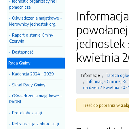
Jednostki organizacyjne i
pomocnicze
Informacj
Oświadczenia majątkowe -
kierownicy jednostek org.
powołanej
Raport o stanie Gminy
jednostek 
Czerwin
Dostępność
kwietnia 20
Rada Gminy
Kadencja 2024 - 2029
Informacje
Tablica ogło
Informacja Gminnej Ko
Skład Rady Gminy
na dzień 7 kwietnia 2024 
Oświadczenia majątkowe -
RADNI
Treść do pobrania w
zał
Protokoły z sesji
Retransmisja z obrad sesji