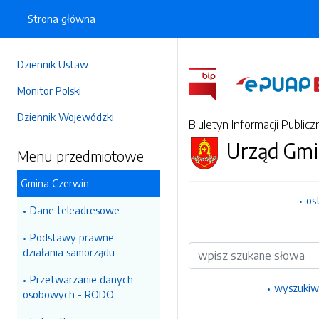
Strona główna
Dziennik Ustaw
Monitor Polski
Dziennik Wojewódzki
Biuletyn Informacji Publicz
Urząd Gmi
Menu przedmiotowe
Gmina Czerwin
os
Dane teleadresowe
Podstawy prawne
Wyszukiwarka
działania samorządu
Przetwarzanie danych
wyszukiw
osobowych - RODO