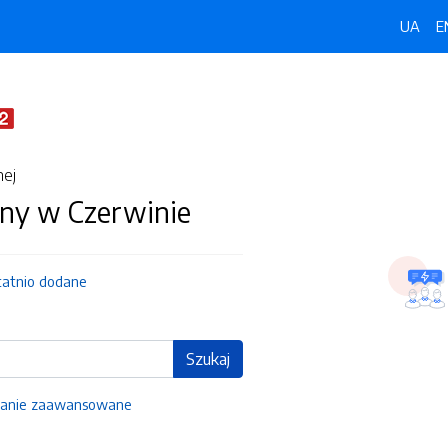
UA
E
nej
ny w Czerwinie
tatnio dodane
Szukaj
anie zaawansowane