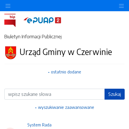
Ukryj/pokaż menu przedmiotowe
Uk
Biuletyn Informacji Publicznej
Urząd Gminy w Czerwinie
ostatnio dodane
Wyszukiwarka
Szukaj
wyszukiwanie zaawansowane
System Rada