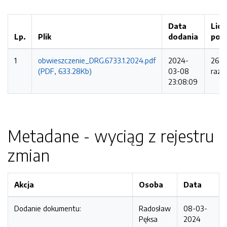
Data
Licz
Lp.
Plik
dodania
pob
1
obwieszczenie_DRG.6733.1.2024.pdf
2024-
263
(PDF, 633.28Kb)
03-08
razy
23:08:09
Metadane - wyciąg z rejestru
zmian
Akcja
Osoba
Data
Dodanie dokumentu:
Radosław
08-03-
Pęksa
2024