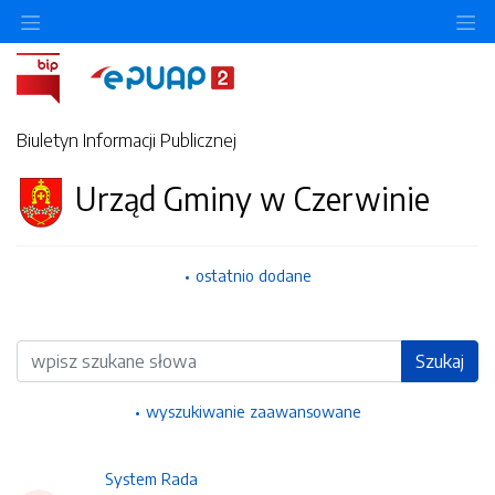
Ukryj/pokaż menu przedmiotowe
Uk
Biuletyn Informacji Publicznej
Urząd Gminy w Czerwinie
ostatnio dodane
Wyszukiwarka
Szukaj
wyszukiwanie zaawansowane
System Rada