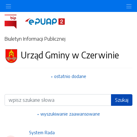
Ukryj/pokaż menu przedmiotowe
Uk
Biuletyn Informacji Publicznej
Urząd Gminy w Czerwinie
ostatnio dodane
Wyszukiwarka
Szukaj
wyszukiwanie zaawansowane
System Rada