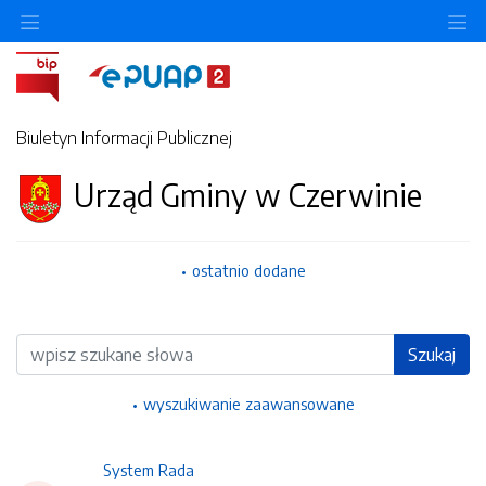
Ukryj/pokaż menu przedmiotowe
Uk
Biuletyn Informacji Publicznej
Urząd Gminy w Czerwinie
ostatnio dodane
Wyszukiwarka
Szukaj
wyszukiwanie zaawansowane
System Rada