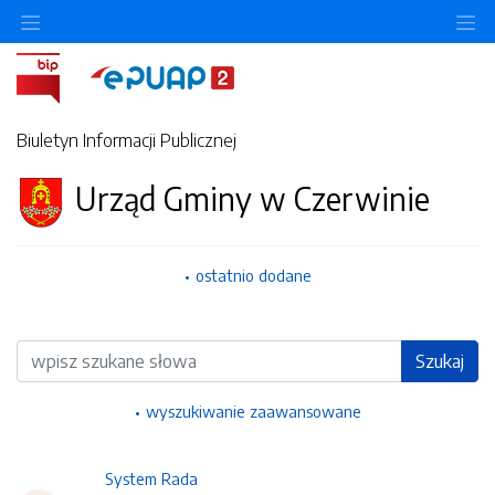
Ukryj/pokaż menu przedmiotowe
Uk
Biuletyn Informacji Publicznej
Urząd Gminy w Czerwinie
ostatnio dodane
Wyszukiwarka
Szukaj
wyszukiwanie zaawansowane
System Rada