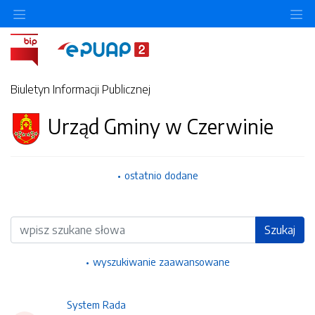
Ukryj/pokaż menu przedmiotowe
Uk
Biuletyn Informacji Publicznej
Urząd Gminy w Czerwinie
ostatnio dodane
Wyszukiwarka
Szukaj
wyszukiwanie zaawansowane
System Rada