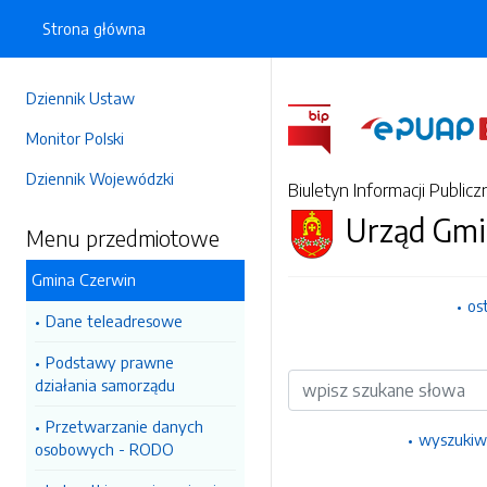
Strona główna
Dziennik Ustaw
Monitor Polski
Dziennik Wojewódzki
Biuletyn Informacji Publicz
Urząd Gmi
Menu przedmiotowe
Gmina Czerwin
os
Dane teleadresowe
Podstawy prawne
Wyszukiwarka
działania samorządu
Przetwarzanie danych
wyszukiw
osobowych - RODO