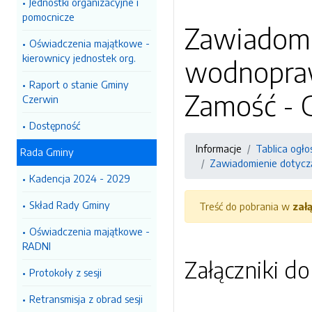
Jednostki organizacyjne i
pomocnicze
Zawiadomi
Oświadczenia majątkowe -
kierownicy jednostek org.
wodnopraw
Raport o stanie Gminy
Zamość - 
Czerwin
Dostępność
Informacje
Tablica ogło
Rada Gminy
Zawiadomienie dotycz
Kadencja 2024 - 2029
Skład Rady Gminy
Treść do pobrania w
zał
Oświadczenia majątkowe -
RADNI
Załączniki d
Protokoły z sesji
Retransmisja z obrad sesji