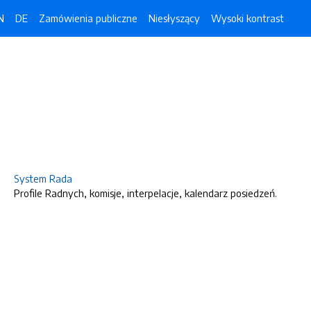
N
DE
Zamówienia publiczne
Niesłyszący
Wysoki kontrast
System Rada
Profile Radnych, komisje, interpelacje, kalendarz posiedzeń.