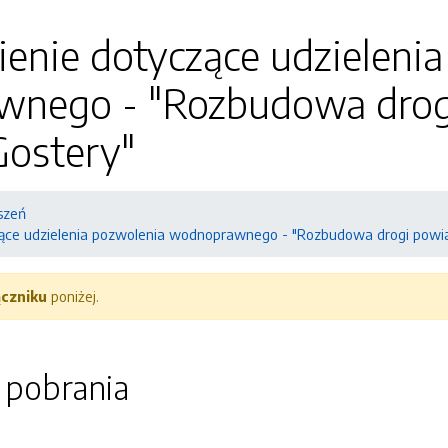
enie dotyczące udzielenia
nego - "Rozbudowa drog
Gostery"
szeń
ące udzielenia pozwolenia wodnoprawnego - "Rozbudowa drogi powi
ączniku
poniżej.
o pobrania