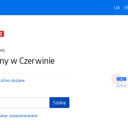
UA
E
nej
ny w Czerwinie
tatnio dodane
Szukaj
anie zaawansowane