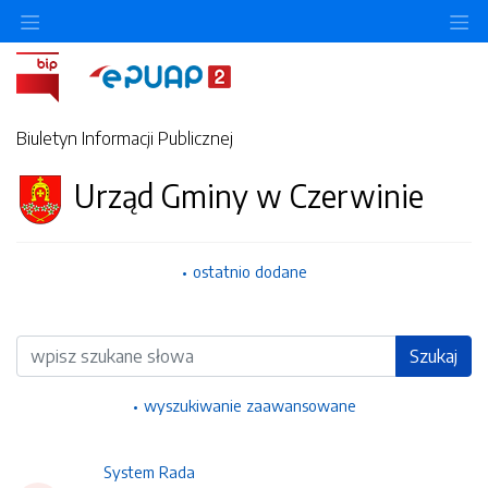
Ukryj/pokaż menu przedmiotowe
Uk
Biuletyn Informacji Publicznej
Urząd Gminy w Czerwinie
ostatnio dodane
Wyszukiwarka
Szukaj
wyszukiwanie zaawansowane
System Rada