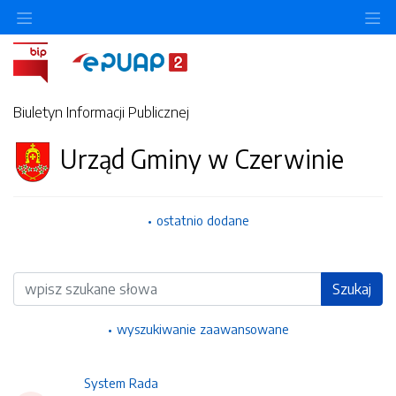
Ukryj/pokaż menu przedmiotowe
Uk
Biuletyn Informacji Publicznej
Urząd Gminy w Czerwinie
ostatnio dodane
Wyszukiwarka
Szukaj
wyszukiwanie zaawansowane
System Rada