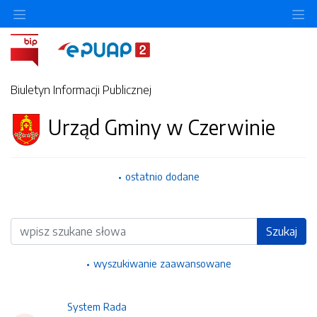
Ukryj/pokaż menu przedmiotowe
Uk
Biuletyn Informacji Publicznej
Urząd Gminy w Czerwinie
ostatnio dodane
Wyszukiwarka
Szukaj
wyszukiwanie zaawansowane
System Rada