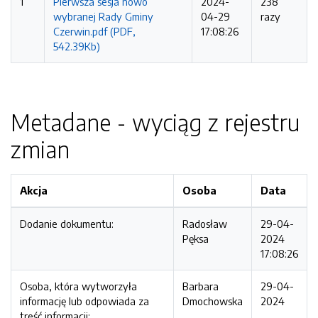
1
Pierwsza sesja nowo
2024-
238
wybranej Rady Gminy
04-29
razy
Czerwin.pdf (PDF,
17:08:26
542.39Kb)
Metadane - wyciąg z rejestru
zmian
Akcja
Osoba
Data
Dodanie dokumentu:
Radosław
29-04-
Pęksa
2024
17:08:26
Osoba, która wytworzyła
Barbara
29-04-
informację lub odpowiada za
Dmochowska
2024
treść informacji: