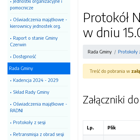
Jednostki organizacyjne i
pomocnicze
Protokół N
Oświadczenia majątkowe -
kierownicy jednostek org.
w dniu 15.
Raport o stanie Gminy
Czerwin
Rada Gminy
Protokoły z
Dostępność
Rada Gminy
Treść do pobrania w
zał
Kadencja 2024 - 2029
Skład Rady Gminy
Załączniki d
Oświadczenia majątkowe -
RADNI
Protokoły z sesji
Lp.
Plik
Retransmisja z obrad sesji