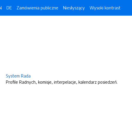
N
DE
Zamówienia publiczne
Niesłyszący
Wysoki kontrast
System Rada
Profile Radnych, komisje, interpelacje, kalendarz posiedzeń.