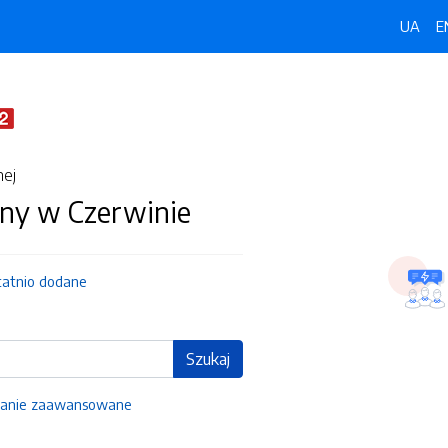
UA
E
nej
ny w Czerwinie
tatnio dodane
Szukaj
anie zaawansowane