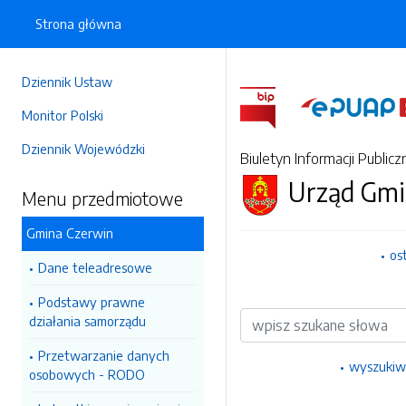
Strona główna
Dziennik Ustaw
Monitor Polski
Dziennik Wojewódzki
Biuletyn Informacji Publicz
Urząd Gmi
Menu przedmiotowe
Gmina Czerwin
os
Dane teleadresowe
Podstawy prawne
Wyszukiwarka
działania samorządu
Przetwarzanie danych
wyszukiw
osobowych - RODO