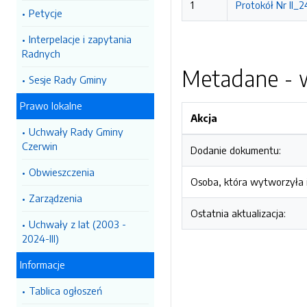
1
Protokół Nr II_2
Petycje
Interpelacje i zapytania
Radnych
Metadane - w
Sesje Rady Gminy
Prawo lokalne
Akcja
Uchwały Rady Gminy
Czerwin
Dodanie dokumentu:
Obwieszczenia
Osoba, która wytworzyła i
Zarządzenia
Ostatnia aktualizacja:
Uchwały z lat (2003 -
2024-III)
Informacje
Tablica ogłoszeń