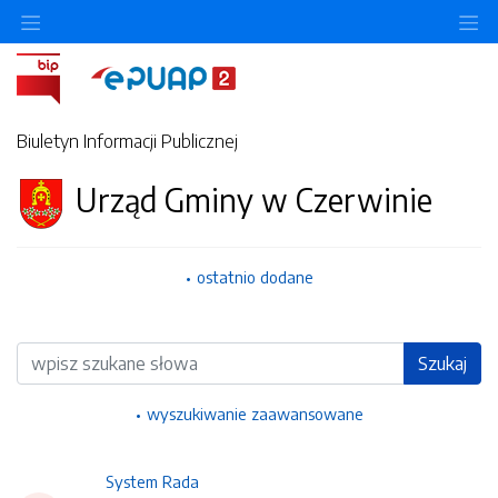
Ukryj/pokaż menu przedmiotowe
Uk
Biuletyn Informacji Publicznej
Urząd Gminy w Czerwinie
ostatnio dodane
Wyszukiwarka
Szukaj
wyszukiwanie zaawansowane
System Rada