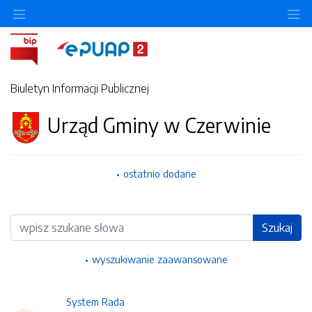
Ukryj/pokaż menu przedmiotowe
Uk
Biuletyn Informacji Publicznej
Urząd Gminy w Czerwinie
ostatnio dodane
Wyszukiwarka
Szukaj
wyszukiwanie zaawansowane
System Rada