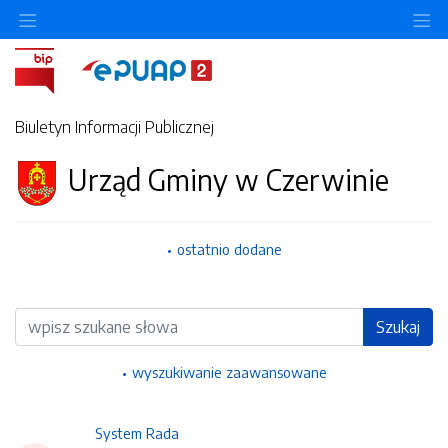
Ukryj/pokaż menu przedmiotowe
Uk
Biuletyn Informacji Publicznej
Urząd Gminy w Czerwinie
ostatnio dodane
Wyszukiwarka
Szukaj
wyszukiwanie zaawansowane
System Rada