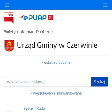
Ukryj/pokaż menu przedmiotowe
Uk
Biuletyn Informacji Publicznej
Urząd Gminy w Czerwinie
ostatnio dodane
Wyszukiwarka
Szukaj
wyszukiwanie zaawansowane
System Rada