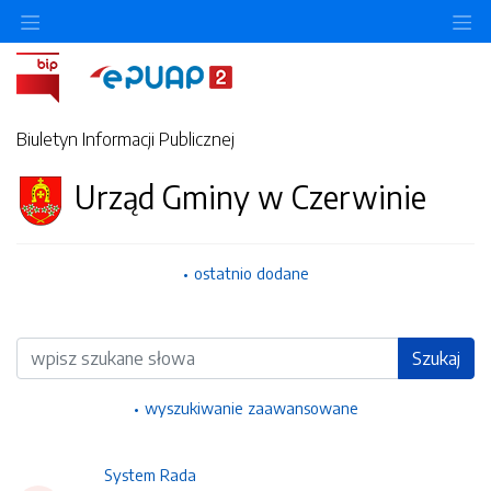
Ukryj/pokaż menu przedmiotowe
Uk
Biuletyn Informacji Publicznej
Urząd Gminy w Czerwinie
ostatnio dodane
Wyszukiwarka
Szukaj
wyszukiwanie zaawansowane
System Rada