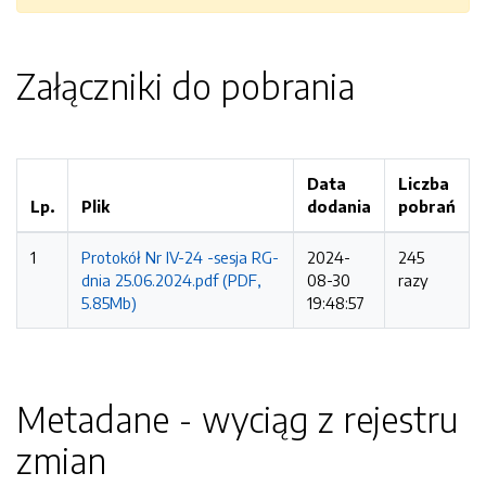
Załączniki do pobrania
Data
Liczba
Lp.
Plik
dodania
pobrań
1
Protokół Nr IV-24 -sesja RG-
2024-
245
dnia 25.06.2024.pdf (PDF,
08-30
razy
5.85Mb)
19:48:57
Metadane - wyciąg z rejestru
zmian