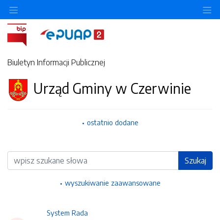
Ukryj/pokaż menu przedmiotowe
Uk
Biuletyn Informacji Publicznej
Urząd Gminy w Czerwinie
ostatnio dodane
Wyszukiwarka
Szukaj
wyszukiwanie zaawansowane
System Rada