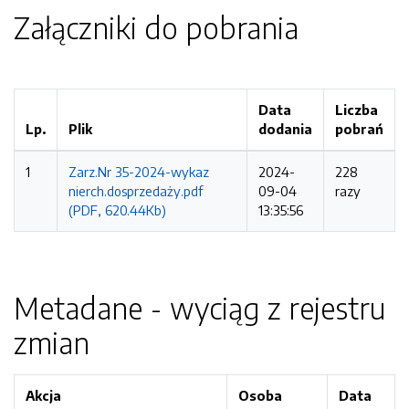
Załączniki do pobrania
Data
Liczba
Lp.
Plik
dodania
pobrań
1
Zarz.Nr 35-2024-wykaz
2024-
228
nierch.dosprzedaży.pdf
09-04
razy
(PDF, 620.44Kb)
13:35:56
Metadane - wyciąg z rejestru
zmian
Akcja
Osoba
Data