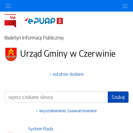
Ukryj/pokaż menu przedmiotowe
Uk
Biuletyn Informacji Publicznej
Urząd Gminy w Czerwinie
ostatnio dodane
Wyszukiwarka
Szukaj
wyszukiwanie zaawansowane
System Rada