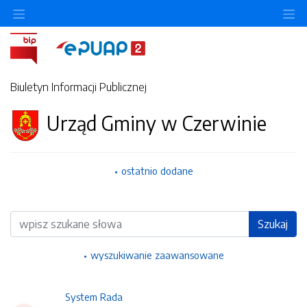
Ukryj/pokaż menu przedmiotowe
Uk
Biuletyn Informacji Publicznej
Urząd Gminy w Czerwinie
ostatnio dodane
Wyszukiwarka
Szukaj
wyszukiwanie zaawansowane
System Rada