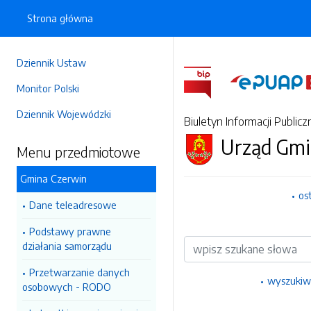
Strona główna
Dziennik Ustaw
Monitor Polski
Dziennik Wojewódzki
Biuletyn Informacji Publicz
Urząd Gmi
Menu przedmiotowe
Gmina Czerwin
os
Dane teleadresowe
Podstawy prawne
Wyszukiwarka
działania samorządu
Przetwarzanie danych
wyszukiw
osobowych - RODO