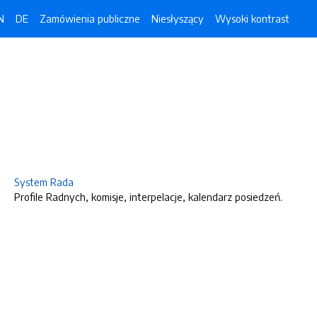
N
DE
Zamówienia publiczne
Niesłyszący
Wysoki kontrast
System Rada
Profile Radnych, komisje, interpelacje, kalendarz posiedzeń.