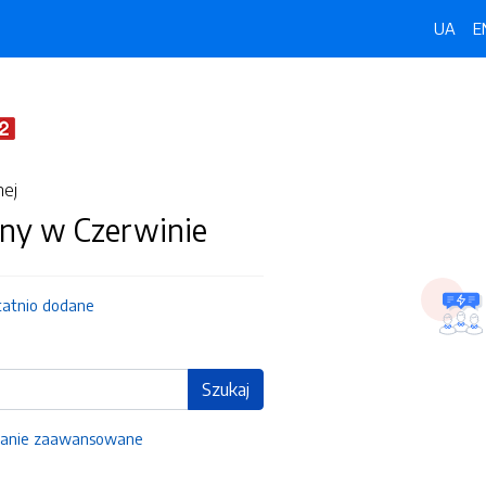
UA
E
nej
ny w Czerwinie
tatnio dodane
Szukaj
anie zaawansowane