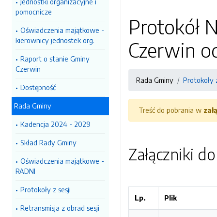
Jednostki organizacyjne i
pomocnicze
Protokół N
Oświadczenia majątkowe -
kierownicy jednostek org.
Czerwin od
Raport o stanie Gminy
Czerwin
Rada Gminy
Protokoły z
Dostępność
Rada Gminy
Treść do pobrania w
zał
Kadencja 2024 - 2029
Skład Rady Gminy
Załączniki d
Oświadczenia majątkowe -
RADNI
Protokoły z sesji
Lp.
Plik
Retransmisja z obrad sesji