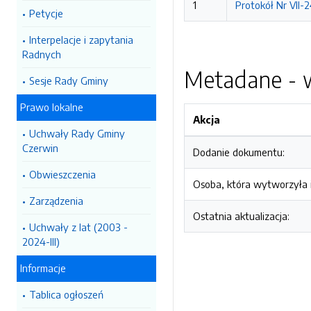
1
Protokół Nr VII-
Petycje
Interpelacje i zapytania
Radnych
Metadane - w
Sesje Rady Gminy
Prawo lokalne
Akcja
Uchwały Rady Gminy
Czerwin
Dodanie dokumentu:
Obwieszczenia
Osoba, która wytworzyła i
Zarządzenia
Ostatnia aktualizacja:
Uchwały z lat (2003 -
2024-III)
Informacje
Tablica ogłoszeń