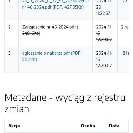
1
20_11_2024_11_22_57_Zarządzenie
2024-11-
173 ra
nr 46-2024.pdf (PDF, 427.95Kb)
20
11:22:57
2
Zarządzenie nr 46-2024.pdf (,
2024-11-
2 razy
249.16Kb)
15
12:20:07
3
ogłoszenie o naborze.pdf (PDF,
2024-11-
181 ra
5.53Mb)
15
12:20:07
Metadane - wyciąg z rejestru
zmian
Akcja
Osoba
Data