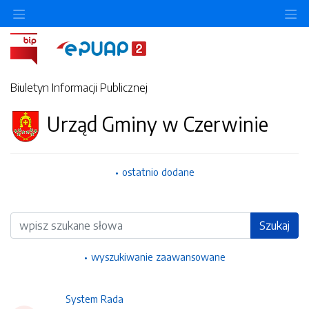
Ukryj/pokaż menu przedmiotowe
Uk
Biuletyn Informacji Publicznej
Urząd Gminy w Czerwinie
ostatnio dodane
Wyszukiwarka
Szukaj
wyszukiwanie zaawansowane
System Rada