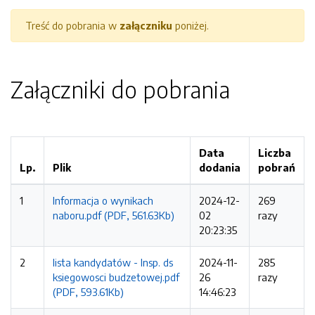
Treść do pobrania w
załączniku
poniżej.
Załączniki do pobrania
Data
Liczba
Lp.
Plik
dodania
pobrań
1
Informacja o wynikach
2024-12-
269
naboru.pdf (PDF, 561.63Kb)
02
razy
20:23:35
2
lista kandydatów - Insp. ds
2024-11-
285
ksiegowosci budzetowej.pdf
26
razy
(PDF, 593.61Kb)
14:46:23