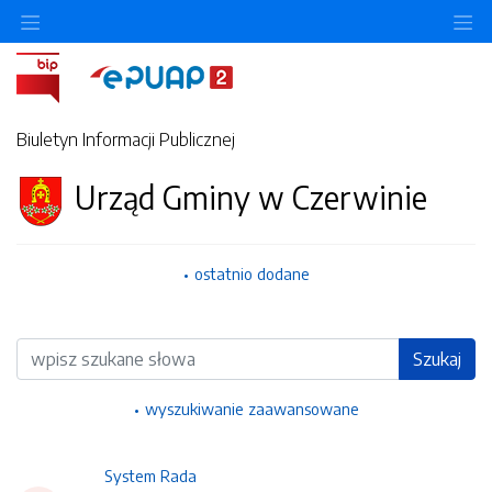
Ukryj/pokaż menu przedmiotowe
Uk
Biuletyn Informacji Publicznej
Urząd Gminy w Czerwinie
ostatnio dodane
Wyszukiwarka
Szukaj
wyszukiwanie zaawansowane
System Rada