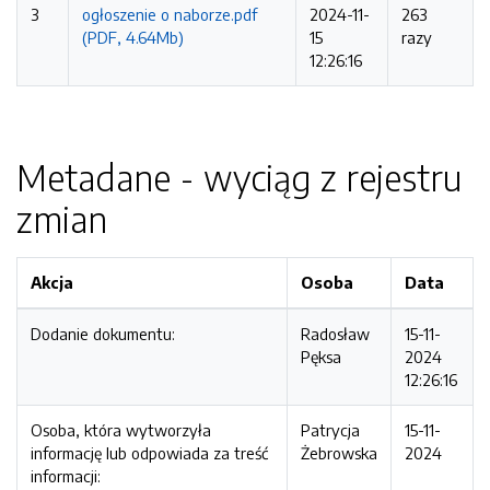
3
ogłoszenie o naborze.pdf
2024-11-
263
(PDF, 4.64Mb)
15
razy
12:26:16
Metadane - wyciąg z rejestru
zmian
Akcja
Osoba
Data
Dodanie dokumentu:
Radosław
15-11-
Pęksa
2024
12:26:16
Osoba, która wytworzyła
Patrycja
15-11-
informację lub odpowiada za treść
Żebrowska
2024
informacji: