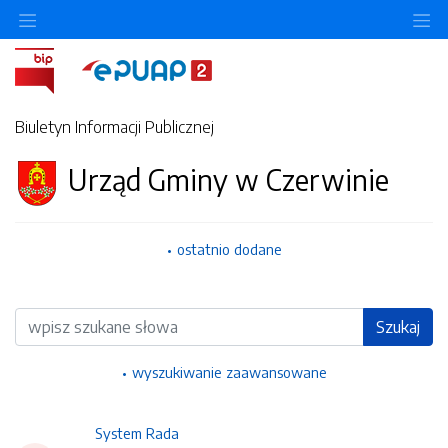
Ukryj/pokaż menu przedmiotowe
Uk
Biuletyn Informacji Publicznej
Urząd Gminy w Czerwinie
ostatnio dodane
Wyszukiwarka
Szukaj
wyszukiwanie zaawansowane
System Rada