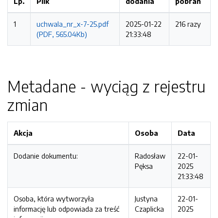
Lp.
Plik
dodania
pobrań
1
uchwala_nr_x-7-25.pdf
2025-01-22
216 razy
(PDF, 565.04Kb)
21:33:48
Metadane - wyciąg z rejestru
zmian
Akcja
Osoba
Data
Dodanie dokumentu:
Radosław
22-01-
Pęksa
2025
21:33:48
Osoba, która wytworzyła
Justyna
22-01-
informację lub odpowiada za treść
Czaplicka
2025