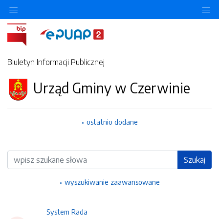
Ukryj/pokaż menu przedmiotowe
Uk
Biuletyn Informacji Publicznej
Urząd Gminy w Czerwinie
ostatnio dodane
Wyszukiwarka
Szukaj
wyszukiwanie zaawansowane
System Rada