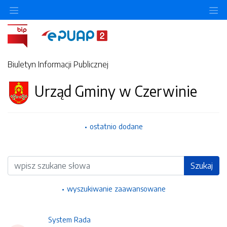
Ukryj/pokaż menu przedmiotowe
Uk
Biuletyn Informacji Publicznej
Urząd Gminy w Czerwinie
ostatnio dodane
Wyszukiwarka
Szukaj
wyszukiwanie zaawansowane
System Rada