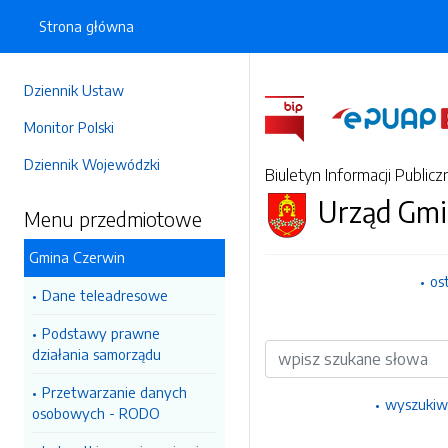
Strona główna
Dziennik Ustaw
Monitor Polski
Dziennik Wojewódzki
Biuletyn Informacji Publicz
Urząd Gmi
Menu przedmiotowe
Gmina Czerwin
os
Dane teleadresowe
Podstawy prawne
Wyszukiwarka
działania samorządu
Przetwarzanie danych
wyszukiw
osobowych - RODO