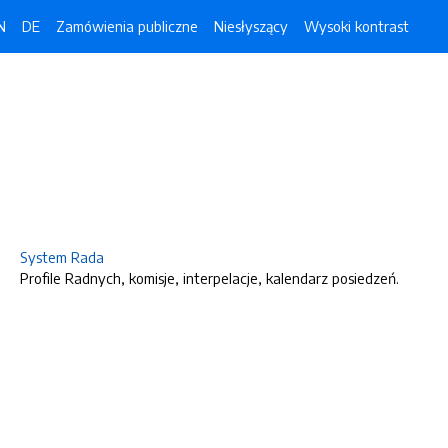
N
DE
Zamówienia publiczne
Niesłyszący
Wysoki kontrast
System Rada
Profile Radnych, komisje, interpelacje, kalendarz posiedzeń.