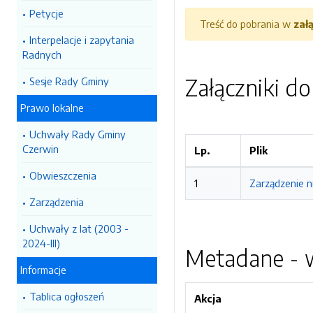
Petycje
Treść do pobrania w
zał
Interpelacje i zapytania
Radnych
Załączniki d
Sesje Rady Gminy
Prawo lokalne
Uchwały Rady Gminy
Czerwin
Lp.
Plik
Obwieszczenia
1
Zarządzenie n
Zarządzenia
Uchwały z lat (2003 -
2024-III)
Metadane - w
Informacje
Tablica ogłoszeń
Akcja