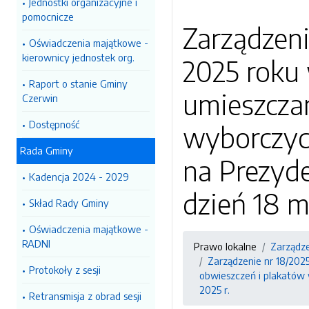
Jednostki organizacyjne i
pomocnicze
Zarządzeni
Oświadczenia majątkowe -
kierownicy jednostek org.
2025 roku 
Raport o stanie Gminy
umieszcza
Czerwin
Dostępność
wyborczyc
Rada Gminy
na Prezyde
Kadencja 2024 - 2029
dzień 18 m
Skład Rady Gminy
Oświadczenia majątkowe -
RADNI
Prawo lokalne
Zarządz
Zarządzenie nr 18/202
Protokoły z sesji
obwieszczeń i plakatów
2025 r.
Retransmisja z obrad sesji