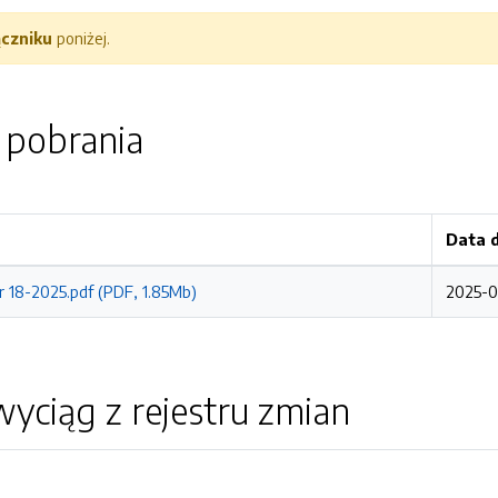
ączniku
poniżej.
o pobrania
Data 
r 18-2025.pdf (PDF, 1.85Mb)
2025-0
yciąg z rejestru zmian