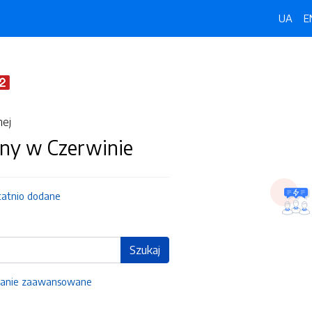
UA
E
nej
ny w Czerwinie
tatnio dodane
Szukaj
anie zaawansowane