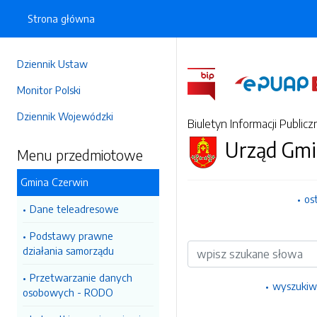
Strona główna
Dziennik Ustaw
Monitor Polski
Dziennik Wojewódzki
Biuletyn Informacji Publicz
Urząd Gmi
Menu przedmiotowe
Gmina Czerwin
os
Dane teleadresowe
Podstawy prawne
Wyszukiwarka
działania samorządu
Przetwarzanie danych
wyszukiw
osobowych - RODO