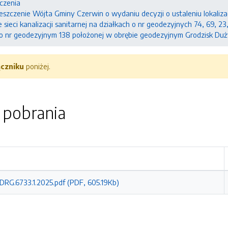
czenia
zczenie Wójta Gminy Czerwin o wydaniu decyzji o ustaleniu lokalizac
sieci kanalizacji sanitarnej na działkach o nr geodezyjnych 74, 69, 
 o nr geodezyjnym 138 położonej w obrębie geodezyjnym Grodzisk Duż
ączniku
poniżej.
o pobrania
DRG.6733.1.2025.pdf (PDF, 605.19Kb)