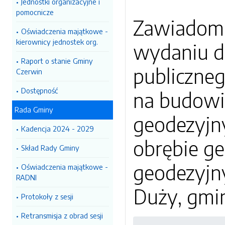
Jednostki organizacyjne i
pomocnicze
Zawiadomi
Oświadczenia majątkowe -
kierownicy jednostek org.
wydaniu de
Raport o stanie Gminy
publiczne
Czerwin
Dostępność
na budowie
Rada Gminy
geodezyjny
Kadencja 2024 - 2029
obrębie ge
Skład Rady Gminy
geodezyjn
Oświadczenia majątkowe -
RADNI
Duży, gmi
Protokoły z sesji
Retransmisja z obrad sesji