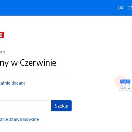
UA
E
nej
ny w Czerwinie
tatnio dodane
Szukaj
anie zaawansowane