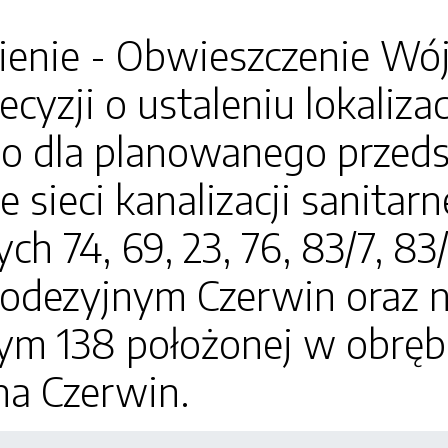
enie - Obwieszczenie Wój
cyzji o ustaleniu lokalizac
go dla planowanego przeds
 sieci kanalizacji sanitarn
ch 74, 69, 23, 76, 83/7, 8
odezyjnym Czerwin oraz na
ym 138 położonej w obręb
na Czerwin.