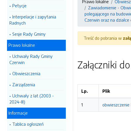
Prawo lokalne
Obwiesz
Petycje
Zawiadomienie - Obwies
polegającego na budowie 
Interpelacje i zapytania
Czerwin oraz na działce
Radnych
Sesje Rady Gminy
Treść do pobrania w
zał
Prawo lokalne
Uchwały Rady Gminy
Załączniki d
Czerwin
Obwieszczenia
Zarządzenia
Lp.
Plik
Uchwały z lat (2003 -
2024-III)
1
obwieszczenie 
Informacje
Tablica ogłoszeń