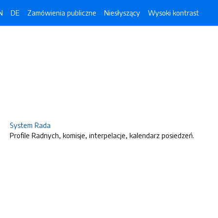
N
DE
Zamówienia publiczne
Niesłyszący
Wysoki kontrast
System Rada
Profile Radnych, komisje, interpelacje, kalendarz posiedzeń.