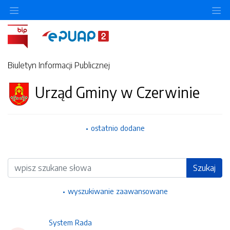
Ukryj/pokaż menu przedmiotowe
Uk
Biuletyn Informacji Publicznej
Urząd Gminy w Czerwinie
ostatnio dodane
Wyszukiwarka
Szukaj
wyszukiwanie zaawansowane
System Rada