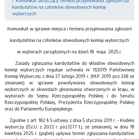
Komunikat dotyczący terminu przyjmowania zgłoszeń na
kandydatów na członków obwodowych komisji
wyborczych
Komunikat w sprawie miejsca i terminu przyjmowania zgłoszeń
kandydatów na członków obwodowych komisji wyborczych
w wyborach zarządzonych na dzień 18 maja 2025 r.
Zasady zgłaszania kandydatów do składów obwodowych
komisji wyborczych reguluje uchwała nr 11/2019 Państwowej
Komisji Wyborczej z dnia 27 lutego 2019 r. (M.P. 2019 poz.338 ze
zmianami) w sprawie powoływania obwodowych komisji
wyborczych w obwodach głosowania utworzonych w kraju, w
wyborach do Sejmu Rzeczypospolitej Polskiej i do Senatu
Rzeczypospolitej Polskiej, Prezydenta Rzeczypospolitej Polskiej
oraz do Parlamentu Europejskiego.
Zgodnie z art. 182 § 5 ustawy z dnia 5 stycznia 2011 r. - Kodeks
wyborczy (Dz.U. z 2022 r. poz.1277 t.j. ze zmianami), w dniu 18
kwietnia 2025 r. (piątek) upływa termin zgłaszania kandydatów