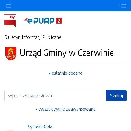
Ukryj/pokaż menu przedmiotowe
Uk
Biuletyn Informacji Publicznej
Urząd Gminy w Czerwinie
ostatnio dodane
Wyszukiwarka
Szukaj
wyszukiwanie zaawansowane
System Rada