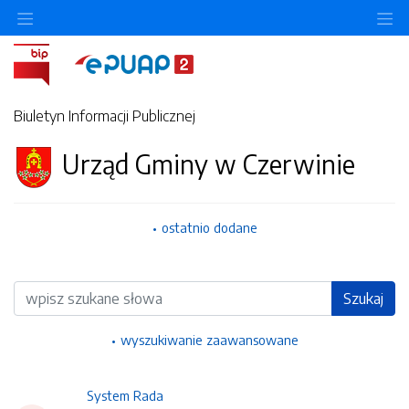
Ukryj/pokaż menu przedmiotowe
Uk
Biuletyn Informacji Publicznej
Urząd Gminy w Czerwinie
ostatnio dodane
Wyszukiwarka
Szukaj
wyszukiwanie zaawansowane
System Rada