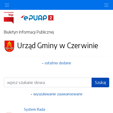
Ukryj/pokaż menu przedmiotowe
Uk
Biuletyn Informacji Publicznej
Urząd Gminy w Czerwinie
ostatnio dodane
Wyszukiwarka
Szukaj
wyszukiwanie zaawansowane
System Rada