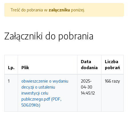
Treść do pobrania w
załączniku
poniżej.
Załączniki do pobrania
Data
Liczba
Lp.
Plik
dodania
pobrań
1
obwieszczenie o wydaniu
2025-
166 razy
decyzji o ustaleniu
04-30
inwestycji celu
14:45:12
publicznego.pdf (PDF,
506.09Kb)