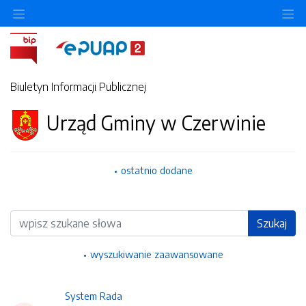
Ukryj/pokaż menu przedmiotowe
Uk
Biuletyn Informacji Publicznej
Urząd Gminy w Czerwinie
ostatnio dodane
Wyszukiwarka
Szukaj
wyszukiwanie zaawansowane
System Rada