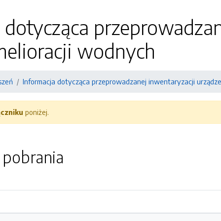
 dotycząca przeprowadzan
melioracji wodnych
szeń
Informacja dotycząca przeprowadzanej inwentaryzacji urządze
ączniku
poniżej.
o pobrania