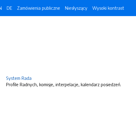
N
DE
Zamówienia publiczne
Niesłyszący
Wysoki kontrast
System Rada
Profile Radnych, komisje, interpelacje, kalendarz posiedzeń.