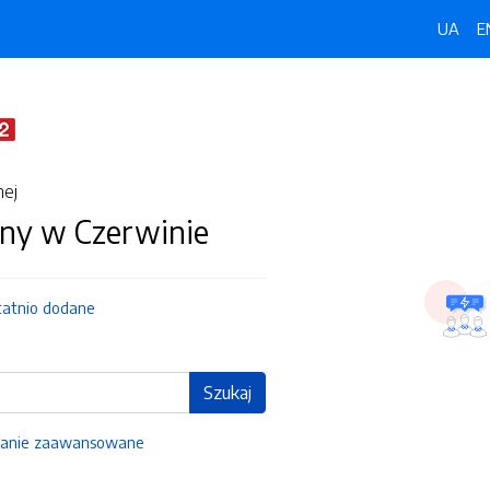
UA
E
nej
ny w Czerwinie
tatnio dodane
Szukaj
anie zaawansowane