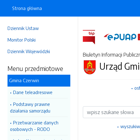
Strona główna
Dziennik Ustaw
Monitor Polski
Dziennik Wojewódzki
Biuletyn Informacji Publicz
Urząd Gmi
Menu przedmiotowe
Gmina Czerwin
os
Dane teleadresowe
Podstawy prawne
Wyszukiwarka
działania samorządu
Przetwarzanie danych
wyszukiw
osobowych - RODO