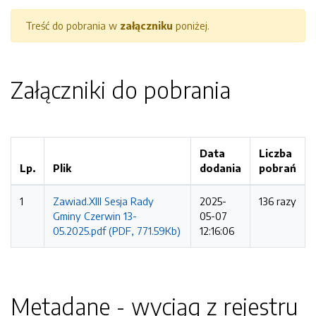
Treść do pobrania w
załączniku
poniżej.
Załączniki do pobrania
Data
Liczba
Lp.
Plik
dodania
pobrań
1
Zawiad.XIII Sesja Rady
2025-
136 razy
Gminy Czerwin 13-
05-07
05.2025.pdf (PDF, 771.59Kb)
12:16:06
Metadane - wyciąg z rejestru