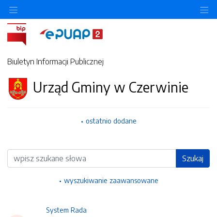
Ukryj/pokaż menu przedmiotowe
Uk
Biuletyn Informacji Publicznej
Urząd Gminy w Czerwinie
ostatnio dodane
Wyszukiwarka
Szukaj
wyszukiwanie zaawansowane
System Rada