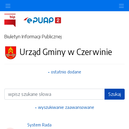
Ukryj/pokaż menu przedmiotowe
Uk
Biuletyn Informacji Publicznej
Urząd Gminy w Czerwinie
ostatnio dodane
Wyszukiwarka
Szukaj
wyszukiwanie zaawansowane
System Rada