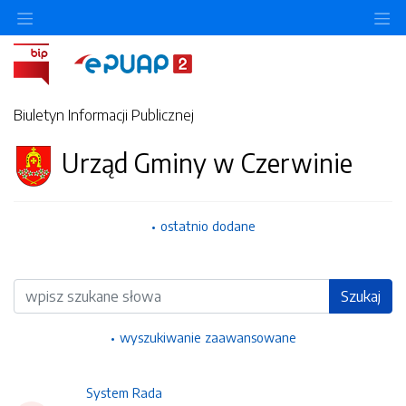
Ukryj/pokaż menu przedmiotowe
Uk
Biuletyn Informacji Publicznej
Urząd Gminy w Czerwinie
ostatnio dodane
Wyszukiwarka
Szukaj
wyszukiwanie zaawansowane
System Rada