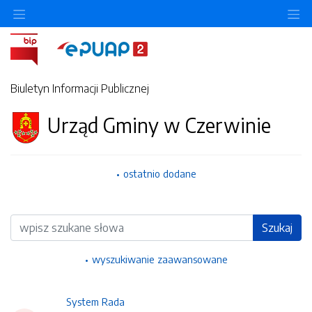
Ukryj/pokaż menu przedmiotowe
Uk
Biuletyn Informacji Publicznej
Urząd Gminy w Czerwinie
ostatnio dodane
Wyszukiwarka
Szukaj
wyszukiwanie zaawansowane
System Rada