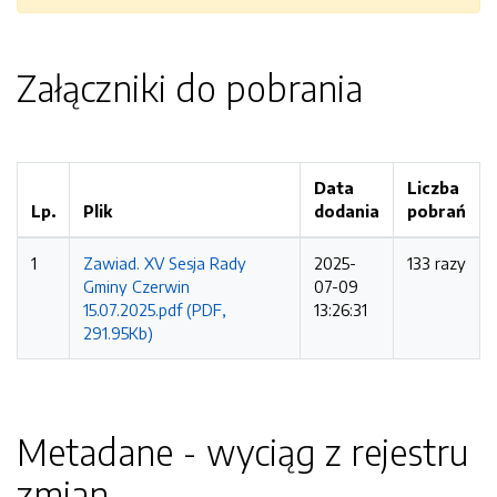
Załączniki do pobrania
Data
Liczba
Lp.
Plik
dodania
pobrań
1
Zawiad. XV Sesja Rady
2025-
133 razy
Gminy Czerwin
07-09
15.07.2025.pdf (PDF,
13:26:31
291.95Kb)
Metadane - wyciąg z rejestru
zmian