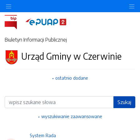
Ukryj/pokaż menu przedmiotowe
Uk
Biuletyn Informacji Publicznej
Urząd Gminy w Czerwinie
ostatnio dodane
Wyszukiwarka
Szukaj
wyszukiwanie zaawansowane
System Rada