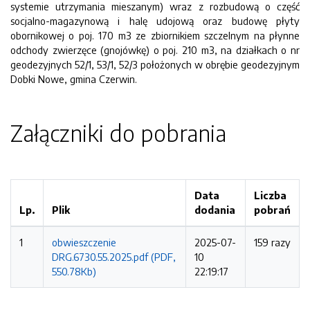
systemie utrzymania mieszanym) wraz z rozbudową o część
socjalno-magazynową i halę udojową oraz budowę płyty
obornikowej o poj. 170 m3 ze zbiornikiem szczelnym na płynne
odchody zwierzęce (gnojówkę) o poj. 210 m3, na działkach o nr
geodezyjnych 52/1, 53/1, 52/3 położonych w obrębie geodezyjnym
Dobki Nowe, gmina Czerwin.
Załączniki do pobrania
Data
Liczba
Lp.
Plik
dodania
pobrań
1
obwieszczenie
2025-07-
159 razy
DRG.6730.55.2025.pdf (PDF,
10
550.78Kb)
22:19:17