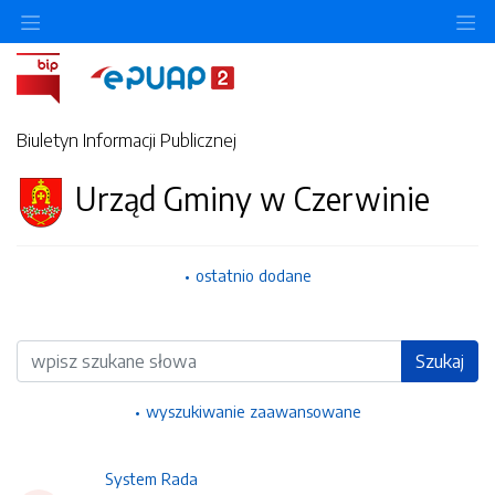
Ukryj/pokaż menu przedmiotowe
Uk
Biuletyn Informacji Publicznej
Urząd Gminy w Czerwinie
ostatnio dodane
Wyszukiwarka
Szukaj
wyszukiwanie zaawansowane
System Rada