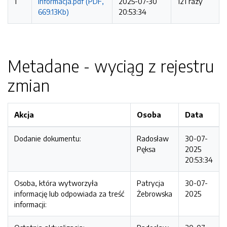
1
informacja.pdf (PDF,
2025-07-30
121 razy
669.13Kb)
20:53:34
Metadane - wyciąg z rejestru
zmian
Akcja
Osoba
Data
Dodanie dokumentu:
Radosław
30-07-
Pęksa
2025
20:53:34
Osoba, która wytworzyła
Patrycja
30-07-
informację lub odpowiada za treść
Żebrowska
2025
informacji: