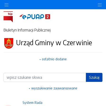
Ukryj/pokaż menu przedmiotowe
Uk
Biuletyn Informacji Publicznej
Urząd Gminy w Czerwinie
ostatnio dodane
Wyszukiwarka
Szukaj
wyszukiwanie zaawansowane
System Rada