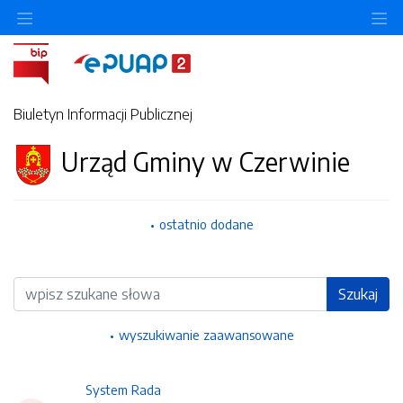
Ukryj/pokaż menu przedmiotowe
Uk
Biuletyn Informacji Publicznej
Urząd Gminy w Czerwinie
ostatnio dodane
Wyszukiwarka
Szukaj
wyszukiwanie zaawansowane
System Rada