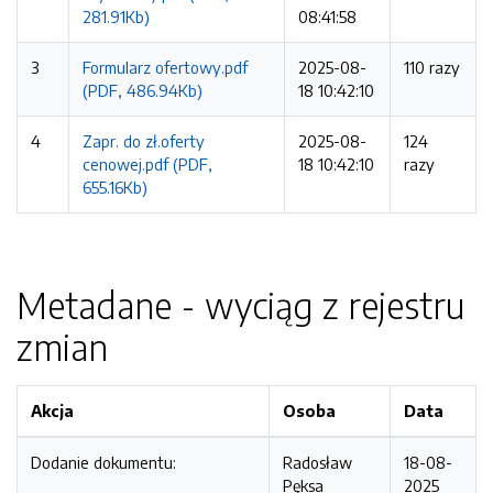
281.91Kb)
08:41:58
3
Formularz ofertowy.pdf
2025-08-
110 razy
(PDF, 486.94Kb)
18 10:42:10
4
Zapr. do zł.oferty
2025-08-
124
cenowej.pdf (PDF,
18 10:42:10
razy
655.16Kb)
Metadane - wyciąg z rejestru
zmian
Akcja
Osoba
Data
Dodanie dokumentu:
Radosław
18-08-
Pęksa
2025