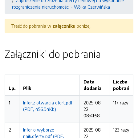
Zaproszenie do złożenia oferty cenowej na wykonanie
rozgraniczenia nieruchomości - Wólka Czerwińska
Treść do pobrania w
załączniku
poniżej.
Załączniki do pobrania
Data
Liczba
Lp.
Plik
dodania
pobrań
1
Infor.z otwarcia ofert.pdf
2025-08-
117 razy
(PDF, 456.94Kb)
22
08:41:58
2
Infor o wyborze
2025-08-
123 razy
najk.oferty.pdf (PDF,
22