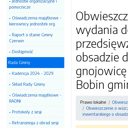
Jednostki organizacyjne i
pomocnicze
Obwieszcz
Oświadczenia majątkowe -
kierownicy jednostek org.
wydania d
Raport o stanie Gminy
przedsięw
Czerwin
Dostępność
obsadzie 
Rada Gminy
gnojowicę 
Kadencja 2024 - 2029
Bobin gmi
Skład Rady Gminy
Oświadczenia majątkowe -
RADNI
Prawo lokalne
Obwiesz
Obwieszczenie o wszc
Protokoły z sesji
inwentarskiego o obsadz
Retransmisja z obrad sesji