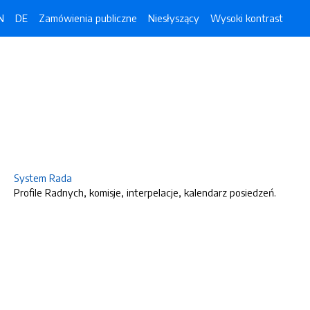
N
DE
Zamówienia publiczne
Niesłyszący
Wysoki kontrast
System Rada
Profile Radnych, komisje, interpelacje, kalendarz posiedzeń.