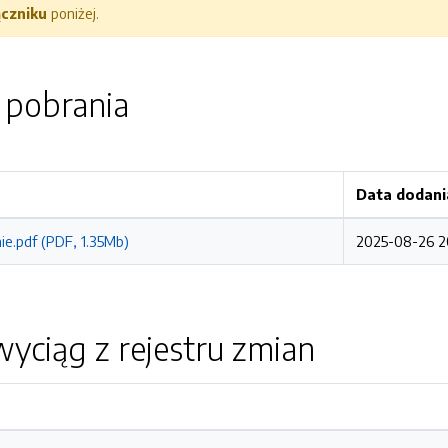
ączniku
poniżej.
o pobrania
Data dodani
e.pdf (PDF, 1.35Mb)
2025-08-26 2
yciąg z rejestru zmian