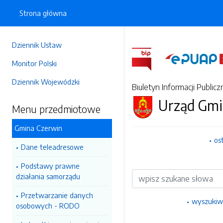
Strona główna
Dziennik Ustaw
Monitor Polski
Dziennik Wojewódzki
Biuletyn Informacji Publicz
Urząd Gmi
Menu przedmiotowe
Gmina Czerwin
os
Dane teleadresowe
Podstawy prawne
Wyszukiwarka
działania samorządu
Przetwarzanie danych
wyszukiw
osobowych - RODO