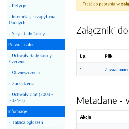
Treść do pobrania w
zał
Petycje
Interpelacje i zapytania
Radnych
Załączniki d
Sesje Rady Gminy
Prawo lokalne
Uchwały Rady Gminy
Lp.
Plik
Czerwin
1
Zawiadomieni
Obwieszczenia
Zarządzenia
Uchwały z lat (2003 -
Metadane - w
2024-III)
Informacje
Akcja
Tablica ogłoszeń