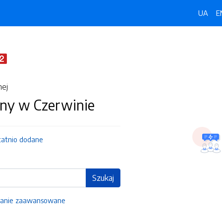
UA
E
nej
ny w Czerwinie
tatnio dodane
Szukaj
anie zaawansowane