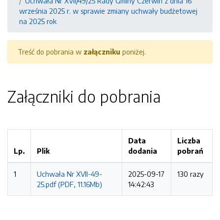
Uchwała Nr XVII/49/25 Rady Gminy Czerwin z dnia 16
września 2025 r. w sprawie zmiany uchwały budżetowej
na 2025 rok
Treść do pobrania w
załączniku
poniżej.
Załączniki do pobrania
Data
Liczba
Lp.
Plik
dodania
pobrań
1
Uchwała Nr XVII-49-
2025-09-17
130 razy
25.pdf (PDF, 11.16Mb)
14:42:43