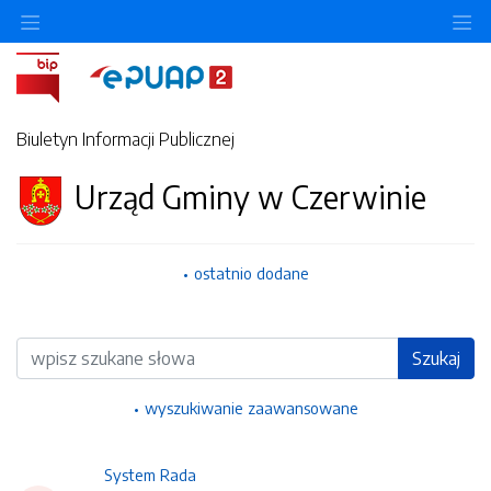
Ukryj/pokaż menu przedmiotowe
Uk
Biuletyn Informacji Publicznej
Urząd Gminy w Czerwinie
ostatnio dodane
Wyszukiwarka
Szukaj
wyszukiwanie zaawansowane
System Rada