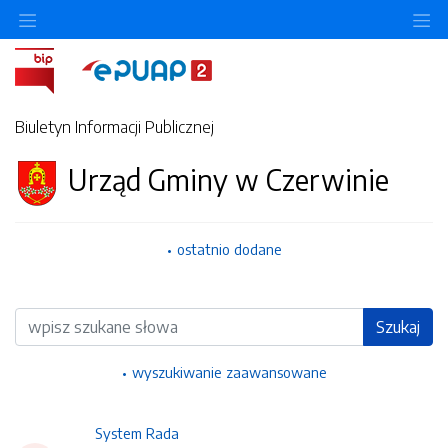
Ukryj/pokaż menu przedmiotowe
Uk
Biuletyn Informacji Publicznej
Urząd Gminy w Czerwinie
ostatnio dodane
Wyszukiwarka
Szukaj
wyszukiwanie zaawansowane
System Rada