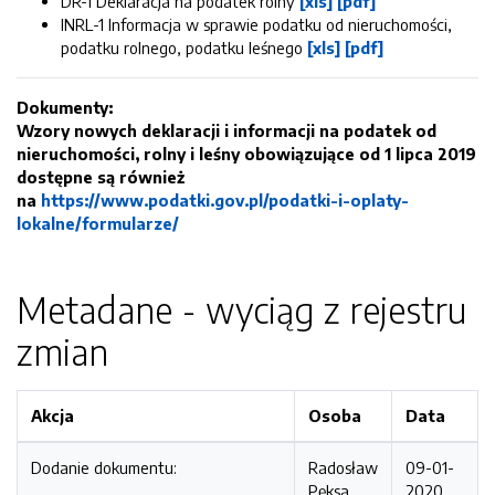
DR-1 Deklaracja na podatek rolny
[xls]
[pdf]
INRL-1 Informacja w sprawie podatku od nieruchomości,
podatku rolnego, podatku leśnego
[xls]
[pdf]
Dokumenty:
Wzory nowych deklaracji i informacji na podatek od
nieruchomości, rolny i leśny obowiązujące od 1 lipca 2019
dostępne są również
na
https://www.podatki.gov.pl/podatki-i-oplaty-
lokalne/formularze/
Metadane - wyciąg z rejestru
zmian
Akcja
Osoba
Data
Dodanie dokumentu:
Radosław
09-01-
Pęksa
2020