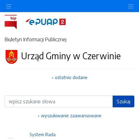
Ukryj/pokaż menu przedmiotowe
Uk
Biuletyn Informacji Publicznej
Urząd Gminy w Czerwinie
ostatnio dodane
Wyszukiwarka
Szukaj
wyszukiwanie zaawansowane
System Rada