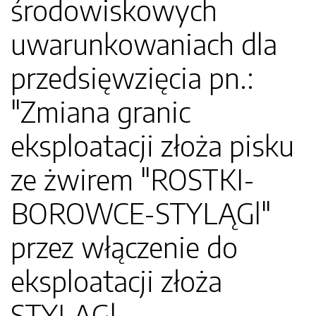
środowiskowych
uwarunkowaniach dla
przedsięwzięcia pn.:
"Zmiana granic
eksploatacji złoża pisku
ze żwirem "ROSTKI-
BOROWCE-STYLĄGl"
przez włączenie do
eksploatacji złoża
STYLĄGl