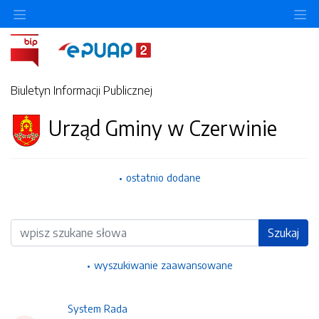
Ukryj/pokaż menu przedmiotowe
Uk
Biuletyn Informacji Publicznej
Urząd Gminy w Czerwinie
ostatnio dodane
Wyszukiwarka
Szukaj
wyszukiwanie zaawansowane
System Rada