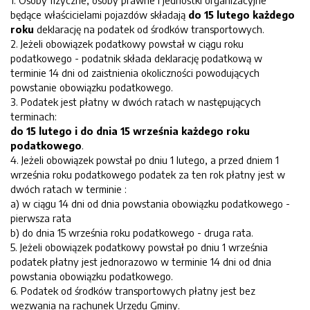
1. Osoby fizyczne, osoby prawne i jednostki organizacyjne
będące właścicielami pojazdów składają
do 15 lutego każdego
roku
deklarację na podatek od środków transportowych.
2. Jeżeli obowiązek podatkowy powstał w ciągu roku
podatkowego - podatnik składa deklarację podatkową w
terminie 14 dni od zaistnienia okoliczności powodujących
powstanie obowiązku podatkowego.
3. Podatek jest płatny w dwóch ratach w następujących
terminach:
do 15 lutego i do dnia 15 września każdego roku
podatkowego
.
4. Jeżeli obowiązek powstał po dniu 1 lutego, a przed dniem 1
września roku podatkowego podatek za ten rok płatny jest w
dwóch ratach w terminie :
a) w ciągu 14 dni od dnia powstania obowiązku podatkowego -
pierwsza rata
b) do dnia 15 września roku podatkowego - druga rata.
5. Jeżeli obowiązek podatkowy powstał po dniu 1 września
podatek płatny jest jednorazowo w terminie 14 dni od dnia
powstania obowiązku podatkowego.
6. Podatek od środków transportowych płatny jest bez
wezwania na rachunek Urzędu Gminy.