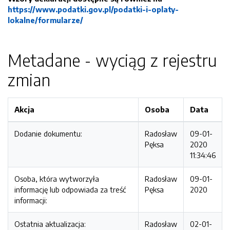
https://www.podatki.gov.pl/podatki-i-oplaty-
lokalne/formularze/
Metadane - wyciąg z rejestru
zmian
Akcja
Osoba
Data
Dodanie dokumentu:
Radosław
09-01-
Pęksa
2020
11:34:46
Osoba, która wytworzyła
Radosław
09-01-
informację lub odpowiada za treść
Pęksa
2020
informacji:
Ostatnia aktualizacja:
Radosław
02-01-