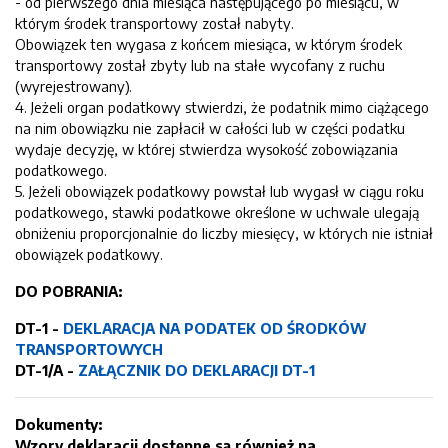
- od pierwszego dnia miesiąca następującego po miesiącu, w
którym środek transportowy został nabyty.
Obowiązek ten wygasa z końcem miesiąca, w którym środek
transportowy został zbyty lub na stałe wycofany z ruchu
(wyrejestrowany).
4. Jeżeli organ podatkowy stwierdzi, że podatnik mimo ciążącego
na nim obowiązku nie zapłacił w całości lub w części podatku
wydaje decyzję, w której stwierdza wysokość zobowiązania
podatkowego.
5. Jeżeli obowiązek podatkowy powstał lub wygasł w ciągu roku
podatkowego, stawki podatkowe określone w uchwale ulegają
obniżeniu proporcjonalnie do liczby miesięcy, w których nie istniał
obowiązek podatkowy.
DO POBRANIA:
DT-1 -
DEKLARACJA NA PODATEK OD ŚRODKÓW
TRANSPORTOWYCH
DT-1/A -
ZAŁĄCZNIK DO DEKLARACJI DT-1
Dokumenty:
Wzory deklaracji dostępne są również na